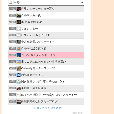
世界のモーターショー巡り
131位
クルマバカ一代
132位
車 買取 おすすめ
133位
フォレスター
134位
レスポオイル｜RESPO
135位
中古車副業ハウツーサイト
136位
クルマの総合案内所
137位
コペン カスタム＆ドライブ！
138位
車マニアにはわかるまい生活車選び
139位
Φutlawなモータースポーツ
140位
お気楽カーライフ
141位
閃き作業ブログ | 車もその他もDIY
142位
車動画・車スレ速報
143位
はるパパ挑戦中 | 〜40歳からのリスタート〜
144位
白洲俊郎のセレブカーブログ
145位
このカテゴリを全て表示
参加する