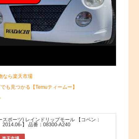
物なら楽天市場
何でも見つかる【Temuティームー】
を
ディースポーツ) レインドリップモール 【コペン：
2014.06-】 品番：08300-A240
楽天市場