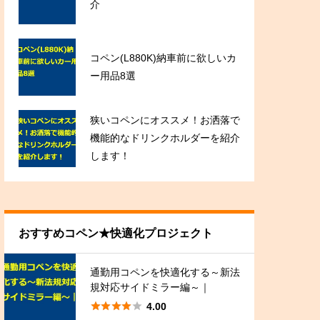
介
コペン(L880K)納車前に欲しいカ
ー用品8選
狭いコペンにオススメ！お洒落で
機能的なドリンクホルダーを紹介
します！
おすすめコペン★快適化プロジェクト
通勤用コペンを快適化する～新法
規対応サイドミラー編～｜





4.00