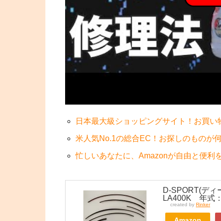
日本最大級ショッピングサイト！お買い
米人気No.1の総合EC！お探しのものが
忙しいあなたに、Amazonが自由と便利
D-SPORT(
LA400K 年式： 
created by
Rinker
Amazon