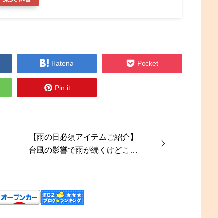


Hatena
Pocket

Pin it
【雨の日必須アイテムご紹介】
台風の影響で雨が続くけどこの
商品をコペンに使いこなして雨
の日でも快適にドライブ！ #コペ
ン