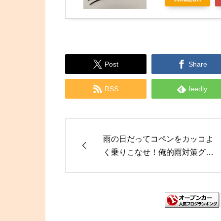


Post
Share


RSS
feedly
雨の日だってコペンをカッコよ
く乗りこなせ！俺的雨対策グッ
ズ紹介！