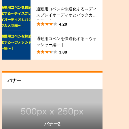
通勤用コペンを快適化する～ディ
スプレイオーディオとバックカメ
ラ編～｜





4.20
通勤用コペンを快適化する～ウォ
ッシャー編～｜





3.80
バナー
バナー3
バナー1
バナー2
バナー3
バナー1