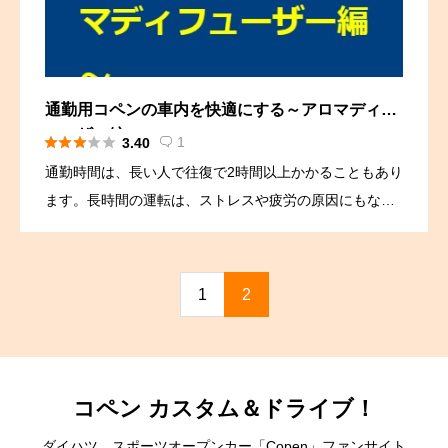
通勤用コペンの車内を快適にする～アロマディフ
ューザー編～





1
3.40

通勤時間は、長い人で往復で2時間以上かかることもあり
ます。長時間の運転は、ストレスや疲労の原因にもなり
ます。そんな通勤時間をより快適に過ごすために、アロ
マディフューザーを活用してみませんか？ アロマには、
リラックス効果や […]
1
2
コペン カスタム＆ドライブ！
ダイハツ スポーツオープンカー「Copen」ファンサイト