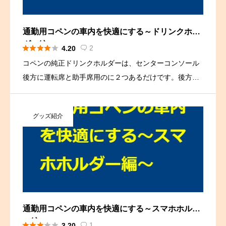
通勤用コペンの車内を快適にする～ドリンクホル
ダー編～





2
4.20

コペンの純正ドリンクホルダーは、センターコンソール
後方に運転席と助手席用のに２つあるだけです。後方に
あるため、大変取り辛いです。ドリンクホルダーを増設
することで、移動中に気軽にドリンクを飲むことがで
グッズ紹介
き、かつ、純正ドリンク […]
通勤用コペンの車内を快適にする～スマホホルダ
ー編～





1
3.20
