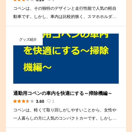
コペンは、その独特のデザインと走行性能で人気の軽自
動車です。しかし、車内は比較的狭く、スマホホルダー
を選ぶ際には注意が必要です。 そこで、今回はコペンに
似合うスマホホルダーの種類と選び方についてご紹介し
グッズ紹介
ます。 種類別にみ […]
通勤用コペンの車内を快適にする～掃除機編～





1
3.60

コペンは、軽くて取り回しがしやすいことから、女性や
一人暮らしの方に人気のコンパクトカーです。しかし、
その一方で、収納スペースは限られています。軽自動車