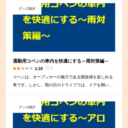
の平均的なサイズと比べると、やや小さめです。 そのた
グッズ紹介
め、大きな掃除機や […]
通勤用コペンの車内を快適にする～雨対策編～





1
2.20

コペンは、オープンカーの魅力である開放感を楽しめる
車です。しかし、雨の日のドライブでは、ドアを開いた
際に車内に雨滴が流れ込むのが悩みの種です。 そこで、
雨の日にコペンを利用した際、ドアを開いた際の雨滴対
グッズ紹介
策についてご紹介し […]