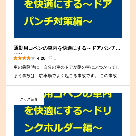
通勤用コペンの車内を快適にする～ドアパンチ対
策編～





1
4.20

車の乗降時に、自分の車のドアが隣の車にぶつかってし
まう事故は、駐車場でよく起こる事故です。 この事故
は、車のサイズや駐車スペースの広さなど、さまざまな
要因が重なって起こるものですが、少しの注意で防ぐこ
グッズ紹介
とができます。 ここ […]