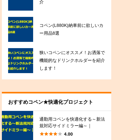
介
コペン(L880K)納車前に欲しいカ
ー用品8選
狭いコペンにオススメ！お洒落で
機能的なドリンクホルダーを紹介
します！
おすすめコペン★快適化プロジェクト
通勤用コペンを快適化する～新法
規対応サイドミラー編～｜





4.00