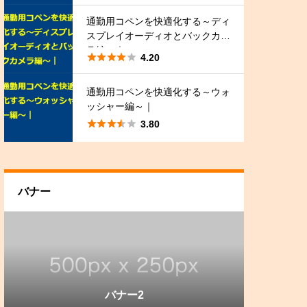
通勤用コペンを快適化する～ディ
スプレイオーディオとバックカメ
ラ編～｜





4.20
通勤用コペンを快適化する～ウォ
ッシャー編～｜





3.80
バナー
バナー3
バナー1
バナー2
バナー3
バナー1