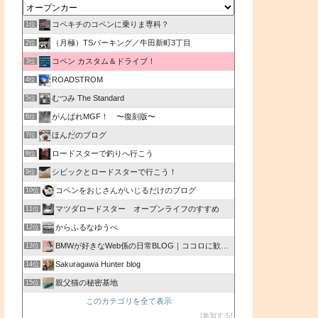
コペキチのコペンに乗りま専科？
1位
（月極）TSパーキング／牛田新町3丁目
2位
コペン カスタム＆ドライブ！
3位
ROADSTROM
4位
むつみ The Standard
5位
がんばれMGF！ 〜復刻版〜
6位
ほんだのブログ
7位
ロードスターで釣りへ行こう
8位
シビックとロードスターで行こう！
9位
コペンをおじさんがいじるだけのブログ
10位
マツダロードスター オープンライフのすすめ
11位
からふるなゆうべ
12位
BMWが好きなWeb係の日常BLOG｜ココロに歓びを♪
13位
Sakuragawa Hunter blog
14位
親父猫の秘密基地
15位
このカテゴリを全て表示
参加する