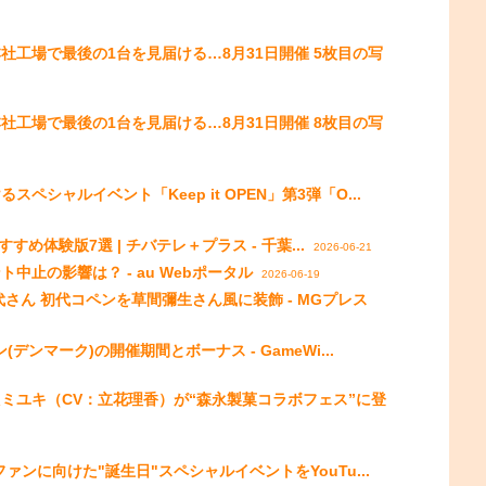
工場で最後の1台を見届ける…8月31日開催 5枚目の写
工場で最後の1台を見届ける…8月31日開催 8枚目の写
シャルイベント「Keep it OPEN」第3弾「O...
すめ体験版7選 | チバテレ＋プラス - 千葉...
2026-06-21
止の影響は？ - au Webポータル
2026-06-19
さん 初代コペンを草間彌生さん風に装飾 - MGプレス
デンマーク)の開催期間とボーナス - GameWi...
ミユキ（CV：立花理香）が“森永製菓コラボフェス”に登
ァンに向けた"誕生日"スペシャルイベントをYouTu...