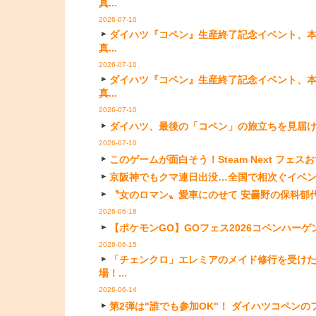
真...
2026-07-10
ダイハツ『コペン』生産終了記念イベント、本社
真...
2026-07-10
ダイハツ『コペン』生産終了記念イベント、本社
真...
2026-07-10
ダイハツ、最後の「コペン」の旅立ちを見届けるスペ
2026-07-10
このゲームが面白そう！Steam Next フェスおす
京阪神でもクマ連日出没…全国で相次ぐイベント中
〝女のロマン〟愛車にのせて 安曇野の保科郁代
2026-06-18
【ポケモンGO】GOフェス2026コペンハーゲン(
2026-06-15
「チェンクロ」エレミアのメイド修行を受けた
場！...
2026-06-14
第2弾は"誰でも参加OK"！ ダイハツコペンのフ