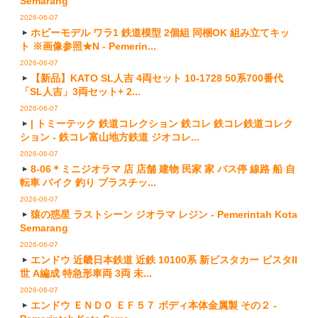
Semarang
2026-06-07
ホビーモデル ワラ1 鉄道模型 2個組 同梱OK 組み立てキッ
ト ※画像参照★N - Pemerin...
2026-06-07
【新品】KATO SL人吉 4両セット 10-1728 50系700番代
「SL人吉」3両セット+ 2...
2026-06-07
| トミーテック 鉄道コレクション 鉄コレ 鉄コレ鉄道コレク
ション - 鉄コレ富山地方鉄道 ジオコレ...
2026-06-07
8-06＊ミニジオラマ 店 店舗 建物 民家 家 バス停 線路 船 自
転車 バイク 釣り プラスチッ...
2026-06-07
猿の惑星 ラストシーン ジオラマ レジン - Pemerintah Kota
Semarang
2026-06-07
エンドウ 近畿日本鉄道 近鉄 10100系 新ビスタカー ビスタII
世 A編成 特急形車両 3両 未...
2026-06-07
エンドウ ＥＮＤＯ ＥＦ５７ ボディ本体金属製 その２ -