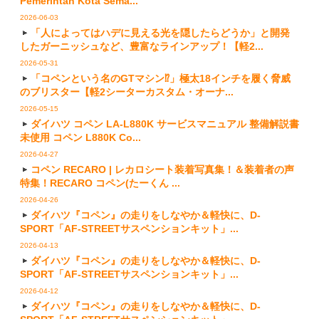
Pemerintah Kota Sema...
2026-06-03
「人によってはハデに見える光を隠したらどうか」と開発
したガーニッシュなど、豊富なラインアップ！【軽2...
2026-05-31
「コペンという名のGTマシン⁉︎」極太18インチを履く脅威
のブリスター【軽2シーターカスタム・オーナ...
2026-05-15
ダイハツ コペン LA-L880K サービスマニュアル 整備解説書
未使用 コペン L880K Co...
2026-04-27
コペン RECARO | レカロシート装着写真集！＆装着者の声
特集！RECARO コペン(たーくん ...
2026-04-26
ダイハツ『コペン』の走りをしなやか＆軽快に、D-
SPORT「AF-STREETサスペンションキット」...
2026-04-13
ダイハツ『コペン』の走りをしなやか＆軽快に、D-
SPORT「AF-STREETサスペンションキット」...
2026-04-12
ダイハツ『コペン』の走りをしなやか＆軽快に、D-