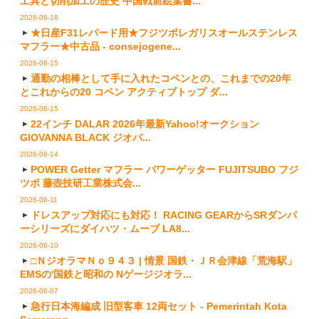
工具と切削加工の歴史 中国戦前絵葉書...
2026-06-18
★日産F31レパード用★フジツボレガリスオールステンレス
マフラー★中古品 - consejogene...
2026-06-15
通勤の相棒として手に入れたコペンとの、これまでの20年
とこれからの20 コペン アクティブトップ ダ...
2026-06-15
22インチ DALAR 2026年最新Yahoo!オークション
GIOVANNA BLACK ジオバ...
2026-06-14
POWER Getter マフラー パワーゲッター FUJITSUBO フジ
ツボ 藤壺技研工業株式会...
2026-06-11
ドレスアップ対応にも対応！ RACING GEARからSRダンパ
ーシリーズにダイハツ・ムーブ LA8...
2026-06-10
□ＮジオラマＮｏ９４３ | 情景 国鉄・ＪＲ会津線「荒海駅」
EMSの'国鉄と昭和の Nゲージジオラ...
2026-06-07
急行日本海編成 旧型客車 12両セット - Pemerintah Kota