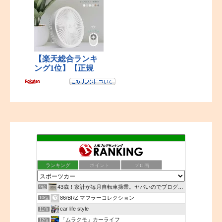
ランキング
ポイント
ブロ画
43歳！家計が毎月自転車操業。ヤバいのでブログで小銭稼ぎ？
9位
86/BRZ マフラーコレクション
10位
car life style
11位
「ムラクモ」カーライフ
12位