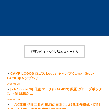
記事のタイトルとURLをコピーする
CAMP LOGOS ロゴス Logos キャンプ Camp - Stock
HACK[キャンプハッ...
2026-06-25
[24P06597C6] 日産 マーチ(DBA-K13) 純正 グローブボック
ス 上側 68560-...
2026-06-19
| - ⁄ 絵葉書 切削工具の 戦前の日本における工作機械・切削