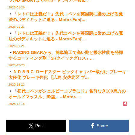
ツがD-SPORTより発売 - ドライバーWe...
2026-01-29
「レトロは正義だ！」先代コペンを英国調に染め上げる魔
法のボディキットに迫る - Motor-Fan[...
2026-01-21
「レトロは正義だ！」先代コペンを英国調に染め上げる魔
法のボディキットに迫る - Motor-Fan[...
2026-01-21
RACING GEARから、簡単施工で高い艶と撥水性能を発揮
するコーティング剤「SRクイックグロス」...
2025-12-23
ＮＤ５ＲＣ ロードスター ビックキャリパー取付け ブレーキ
大径化 ブレーキ強化 【広島 安佐北区 ブ...
2025-12-22
「初代コペンがシェルビーコブラに!?」名前なき100馬力の
オールドマッスル、降臨。 - Motor-...
2025-12-16


Post
Share