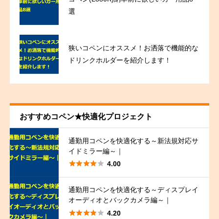
選
狭いコペンにオススメ！お洒落で機能的な
ドリンクホルダーを紹介します！
おすすめコペン★快適化プロジェクト
通勤用コペンを快適化する～新法規対応サ
イドミラー編～｜





4.00
通勤用コペンを快適化する～ディスプレイ
オーディオとバックカメラ編～｜





4.20