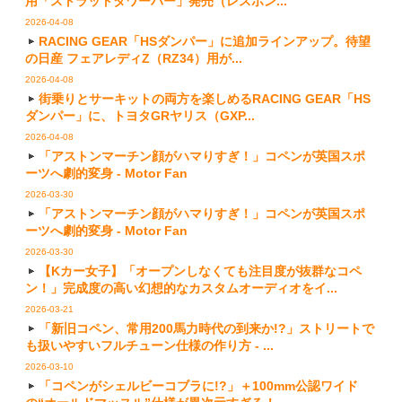
用「ストラットタワーバー」発売（レスポン...
2026-04-08
RACING GEAR「HSダンパー」に追加ラインアップ。待望
の日産 フェアレディZ（RZ34）用が...
2026-04-08
街乗りとサーキットの両方を楽しめるRACING GEAR「HS
ダンパー」に、トヨタGRヤリス（GXP...
2026-04-08
「アストンマーチン顔がハマりすぎ！」コペンが英国スポ
ーツへ劇的変身 - Motor Fan
2026-03-30
「アストンマーチン顔がハマりすぎ！」コペンが英国スポ
ーツへ劇的変身 - Motor Fan
2026-03-30
【Kカー女子】「オープンしなくても注目度が抜群なコペ
ン！」完成度の高い幻想的なカスタムオーディオをイ...
2026-03-21
「新旧コペン、常用200馬力時代の到来か!?」ストリートで
も扱いやすいフルチューン仕様の作り方 - ...
2026-03-10
「コペンがシェルビーコブラに!?」＋100mm公認ワイド