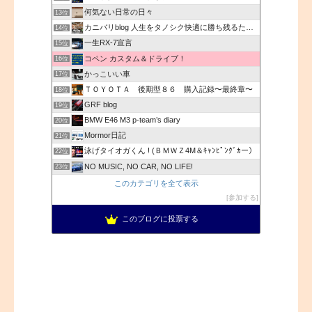
何気ない日常の日々
13位
カニバリblog 人生をタノシク快適に勝ち残るためのTOOL
14位
一生RX-7宣言
15位
コペン カスタム＆ドライブ！
16位
かっこいい車
17位
ＴＯＹＯＴＡ 後期型８６ 購入記録〜最終章〜
18位
GRF blog
19位
BMW E46 M3 p-team’s diary
20位
Mormor日記
21位
泳げタイオガくん ! (ＢＭＷＺ4M＆ｷｬﾝﾋﾟﾝｸﾞｶー）
22位
NO MUSIC, NO CAR, NO LIFE!
23位
このカテゴリを全て表示
参加する
このブログに投票する