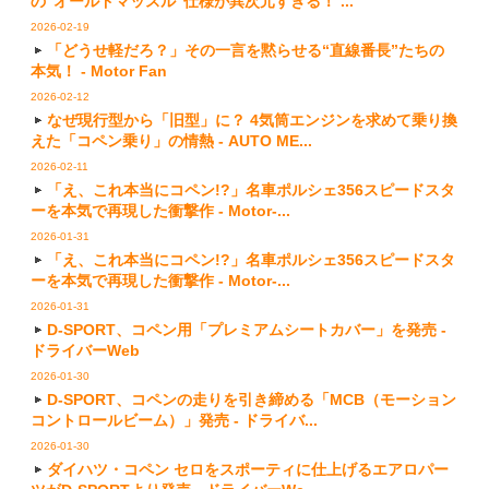
の“オールドマッスル”仕様が異次元すぎる！ ...
2026-02-19
「どうせ軽だろ？」その一言を黙らせる“直線番長”たちの
本気！ - Motor Fan
2026-02-12
なぜ現行型から「旧型」に？ 4気筒エンジンを求めて乗り換
えた「コペン乗り」の情熱 - AUTO ME...
2026-02-11
「え、これ本当にコペン!?」名車ポルシェ356スピードスタ
ーを本気で再現した衝撃作 - Motor-...
2026-01-31
「え、これ本当にコペン!?」名車ポルシェ356スピードスタ
ーを本気で再現した衝撃作 - Motor-...
2026-01-31
D-SPORT、コペン用「プレミアムシートカバー」を発売 -
ドライバーWeb
2026-01-30
D-SPORT、コペンの走りを引き締める「MCB（モーション
コントロールビーム）」発売 - ドライバ...
2026-01-30
ダイハツ・コペン セロをスポーティに仕上げるエアロパー